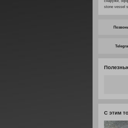
снаружи, эффе
stone vessel 
Позвон
Telegr
Полезные
С этим т