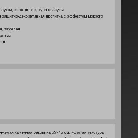
нутри, колотая текстура снаружи
 защитно-декоративная пропитка с эффектом мокрого
я, тяжелая
ртный
 мм
тяжелая каменная раковина 55×45 см, колотая текстура