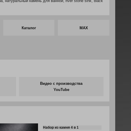
 натуральный камень для ванной, river stone sink, black
Каталог
MAX
Видео с производства
YouTube
Набор из камня 4 в 1