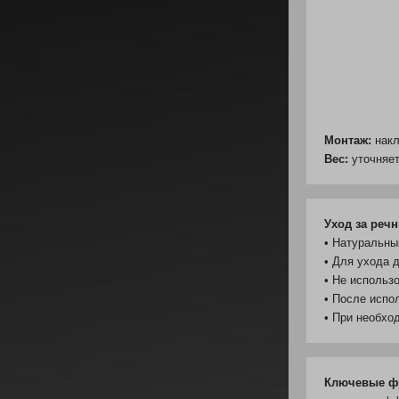
Монтаж:
накл
Вес:
уточняе
Уход за реч
• Натуральны
• Для ухода 
• Не использ
• После испо
• При необхо
Ключевые ф