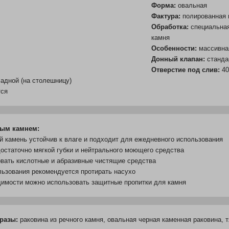
Форма:
овальная
Фактура:
полированная в
Обработка:
специальная
камня
Особенности:
массивна
Донный клапан:
станда
Отверстие под слив:
40
адной (на столешницу)
тся
ным камнем:
й камень устойчив к влаге и подходит для ежедневного использования
достаточно мягкой губки и нейтрального моющего средства
овать кислотные и абразивные чистящие средства
льзования рекомендуется протирать насухо
димости можно использовать защитные пропитки для камня
разы:
раковина из речного камня, овальная черная каменная раковина, 