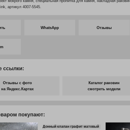
кт мокрого камня, специальная пропитка для камня, накладная раковина,
sink, артикул 4007-5545.
ить
WhatsApp
Отзывы
am
 ссылки:
Отзывы с фото
Каталог раковин
на Яндекс.Картах
смотреть модели
оваром покупают:
Донный клапан графит матовый