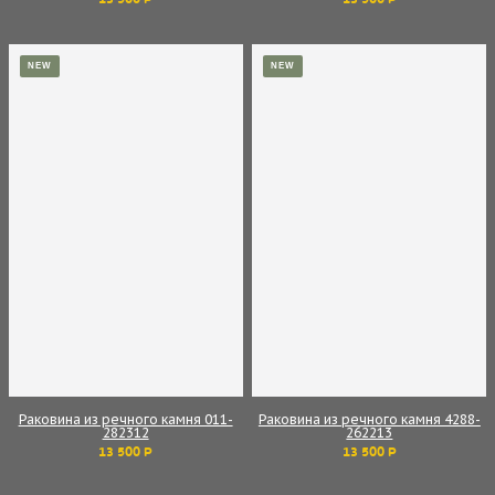
NEW
NEW
Раковина из речного камня 011-
Раковина из речного камня 4288-
282312
262213
13 500 Р
13 500 Р