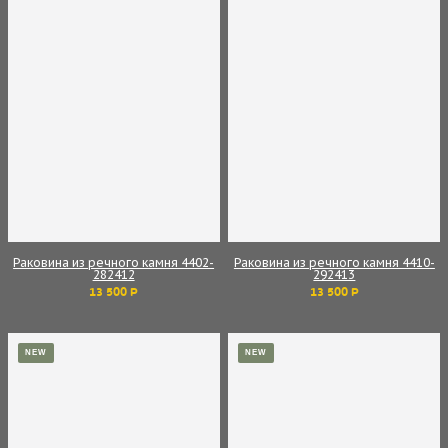
Раковина из речного камня 4402-
Раковина из речного камня 4410-
282412
292413
13 500 Р
13 500 Р
NEW
NEW