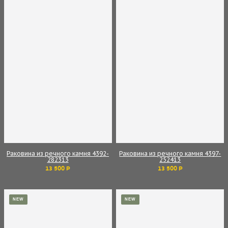
Раковина из речного камня 4392-
Раковина из речного камня 4397-
282313
252413
13 500 Р
13 500 Р
NEW
NEW