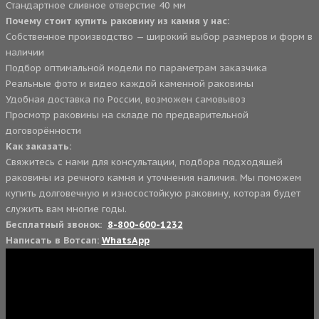
Стандартное сливное отверстие 40 мм
Почему стоит купить раковину из камня у нас:
Собственное производство — широкий выбор размеров и форм в
наличии
Подбор оптимальной модели по параметрам заказчика
Реальные фото и видео каждой каменной раковины
Удобная доставка по России, возможен самовывоз
Просмотр раковины на складе по предварительной
договорённости
Как заказать:
Свяжитесь с нами для консультации, подбора подходящей
раковины из речного камня и уточнения наличия. Мы поможем
купить долговечную и износостойкую раковину, которая будет
служить вам многие годы.
Бесплатный звонок:
8-800-600-1232
Написать в Вотсап:
WhatsApp