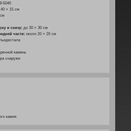
9-5040
 40 × 15 см
см
ху и снизу:
до 30 × 30 см
редней части:
около 20 × 20 см
пьедестала
речной камень
ура снаружи
ого камня