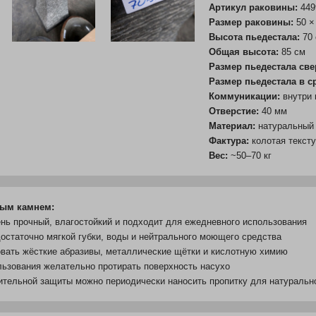
Артикул раковины:
449
Размер раковины:
50 ×
Высота пьедестала:
70 
Общая высота:
85 см
Размер пьедестала свер
Размер пьедестала в с
Коммуникации:
внутри 
Отверстие:
40 мм
Материал:
натуральный 
Фактура:
колотая текст
Вес:
~50–70 кг
ным камнем:
ень прочный, влагостойкий и подходит для ежедневного использования
достаточно мягкой губки, воды и нейтрального моющего средства
овать жёсткие абразивы, металлические щётки и кислотную химию
льзования желательно протирать поверхность насухо
ительной защиты можно периодически наносить пропитку для натуральн