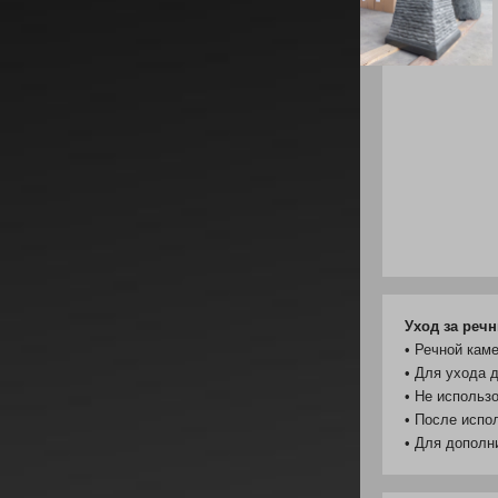
Уход за реч
• Речной кам
• Для ухода 
• Не использ
• После испо
• Для дополн