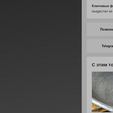
Ключевые ф
пьедестал из
Позвон
Telegr
С этим т